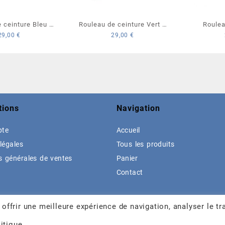
 ceinture Bleu 1
Rouleau de ceinture Vert 1
Roulea
29,00
€
29,00
€
 rouge Karaté
liseré rouge Karaté
Bleu/
tions
Navigation
pte
Accueil
légales
Tous les produits
s générales de ventes
Panier
Contact
ffrir une meilleure expérience de navigation, analyser le tra
itique.