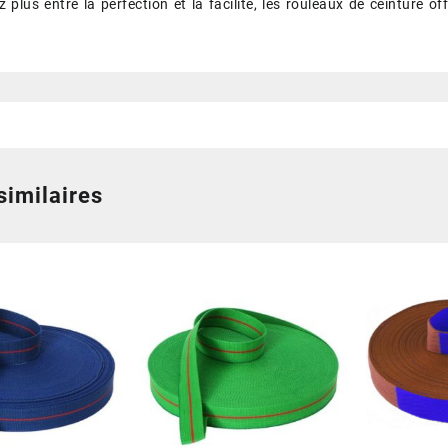
 plus entre la perfection et la facilité, les rouleaux de ceinture off
similaires