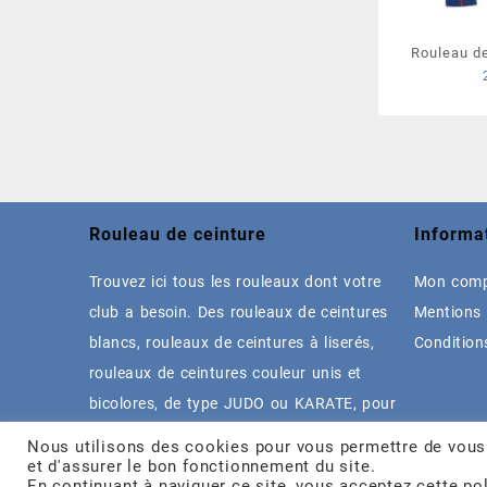
Rouleau de
liseré
Rouleau de ceinture
Informa
Trouvez ici tous les rouleaux dont votre
Mon com
club a besoin. Des rouleaux de ceintures
Mentions 
blancs, rouleaux de ceintures à liserés,
Condition
rouleaux de ceintures couleur unis et
bicolores, de type JUDO ou KARATE, pour
toutes vos disciplines.
Nous utilisons des cookies pour vous permettre de vous o
et d'assurer le bon fonctionnement du site.
En continuant à naviguer ce site, vous acceptez cette pol