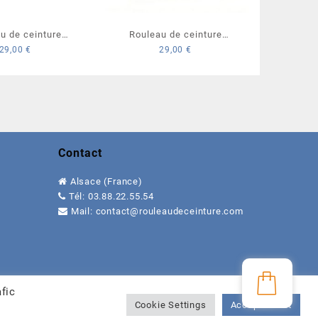
u de ceinture
Rouleau de ceinture
29,00
€
29,00
€
Marron Judo
Blanc/Jaune à damier
Karaté
Contact
Alsace (France)
Tél:
0
3.88.22.55.54
Mail: contact@
rouleaudeceinture.com
fic
Cookie Settings
Accepter tout