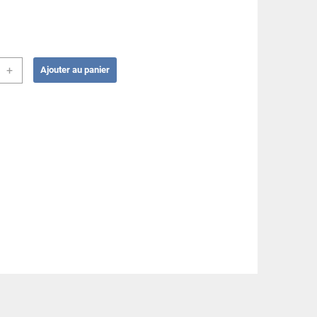
té
+
Ajouter au panier
au
re
/Jaune