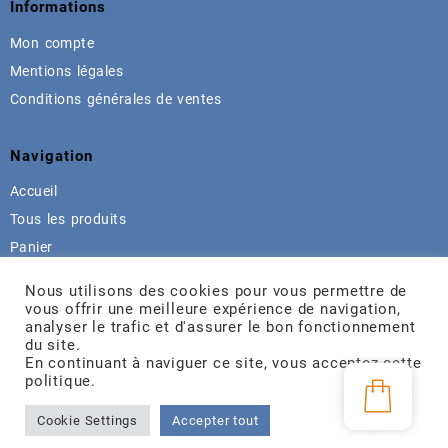
Informations
Mon compte
Mentions légales
Conditions générales de ventes
Navigation
Accueil
Tous les produits
Panier
Contact
Nous utilisons des cookies pour vous permettre de
vous offrir une meilleure expérience de navigation,
analyser le trafic et d'assurer le bon fonctionnement
Contact
du site.
En continuant à naviguer ce site, vous acceptez cette
Alsace (France)
politique.
Tél:
0
3.88.22.55.54
Mail: contact@
rouleaudeceinture.com
Cookie Settings
Accepter tout