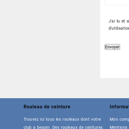
J'ai lu et
d'utilisat
Rouleau de ceinture
Informa
Trouvez ici tous les rouleaux dont votre
Mon com
club a besoin. Des rouleaux de ceintures
Mentions 