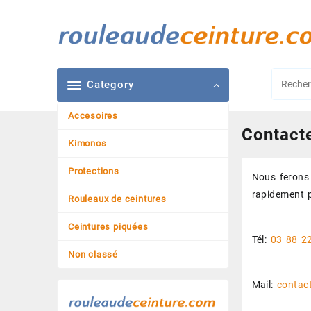
Skip
to
content
Category
Accesoires
Contact
Kimonos
Protections
Nous ferons 
rapidement p
Rouleaux de ceintures
Ceintures piquées
Tél:
03 88 2
Non classé
Mail:
contac