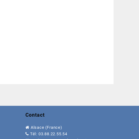
Contact
Alsace (France)
Tél:
0
3.88.22.55.54