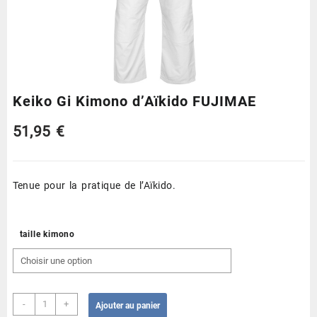
Keiko Gi Kimono d’Aïkido FUJIMAE
51,95
€
Tenue pour la pratique de l’Aïkido.
taille kimono
quantité
-
+
Ajouter au panier
de