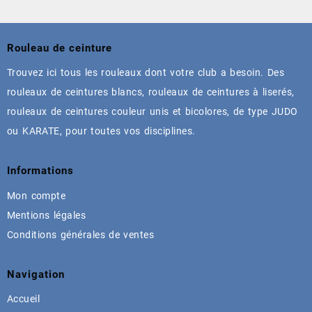
produit
produit
a
a
plusieurs
plusieurs
Rouleau de ceinture
variations.
variations.
Les
Les
Trouvez ici tous les rouleaux dont votre club a besoin. Des
options
options
rouleaux de ceintures blancs, rouleaux de ceintures à liserés,
peuvent
peuvent
être
être
rouleaux de ceintures couleur unis et bicolores, de type JUDO
choisies
choisies
ou KARATE, pour toutes vos disciplines.
sur
sur
la
la
page
page
Informations
du
du
Mon compte
produit
produit
Mentions légales
Conditions générales de ventes
Navigation
Accueil