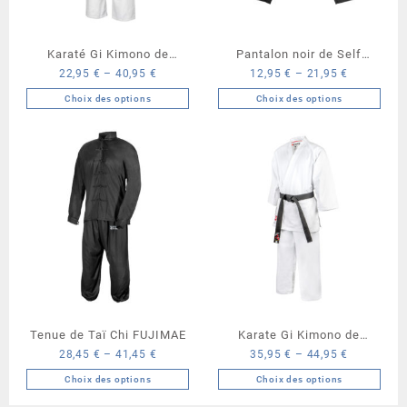
Karaté Gi Kimono de
Pantalon noir de Self
22,95
€
–
40,95
€
12,95
€
–
21,95
€
Kyokushinkaï FUJIMAE
Défense FUJIMAE
Choix des options
Choix des options
Ce
Ce
produit
produit
a
a
plusieurs
plusieurs
variations.
variations.
Les
Les
options
options
peuvent
peuvent
être
être
choisies
choisies
sur
sur
la
la
Tenue de Taï Chi FUJIMAE
Karate Gi Kimono de
page
page
28,45
€
–
41,45
€
35,95
€
–
44,95
€
Karaté FUJIMAE
du
du
Choix des options
Choix des options
produit
produit
Ce
Ce