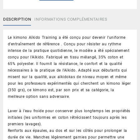
Keiko
Gi
Kimono
DESCRIPTION
INFORMATIONS COMPLÉMENTAIRES
d'Aïkido
FUJIMAE
Le kimono Aïkido Training a été conçu pour devenir l’uniforme
d’entraînement de référence . Conçu pour résister au rythme
intense de la pratique quotidienne, le modèle a été spécialement
conçu pour l’Aïkido. Fabriqué en tissu mélangé, 35% coton et
65% polyester. Il fournit la résistance, le confort et la qualité
nécessaires à la pratique de l’Aïkido. Adapté aux débutants qui
misent sur la qualité, aux aïkidokas de niveau moyen et même
pour les professeurs expérimentés qui cherchent un kimono léger
(350 grs), ce kimono est, par son prix et sa catégorie, la
meilleure option sans adversaire.
Laver à l’eau froide pour conserver plus longtemps les propriétés
initiales (les uniformes en coton rétrécissent toujours après les
premiers lavages).
Renforts aux épaules, au dos et sur les côtés pour prolonger la
durée de vie. Manches légèrement garnies pour permettre une