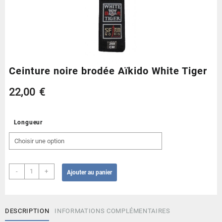
Ceinture noire brodée Aïkido White Tiger
22,00
€
Longueur
quantité
-
+
Ajouter au panier
de
Ceinture
noire
brodée
DESCRIPTION
INFORMATIONS COMPLÉMENTAIRES
Aïkido