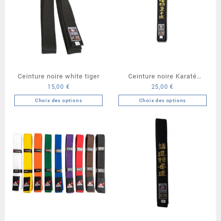
Ceinture noire white tiger
Ceinture noire Karaté
15,00
€
25,00
€
Shotokan White Tiger
Choix des options
Choix des options
Ce
Ce
produit
produit
a
a
plusieurs
plusieurs
variations.
variations.
Les
Les
options
options
peuvent
peuvent
être
être
choisies
choisies
sur
sur