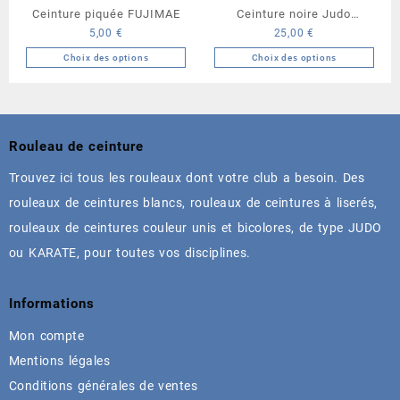
la
la
Ceinture piquée FUJIMAE
Ceinture noire Judo
page
page
5,00
€
25,00
€
Kodokan White Tiger
du
du
Choix des options
Choix des options
produit
produit
Ce
Ce
produit
produit
a
a
plusieurs
plusieurs
Rouleau de ceinture
variations.
variations.
Les
Les
Trouvez ici tous les rouleaux dont votre club a besoin. Des
options
options
rouleaux de ceintures blancs, rouleaux de ceintures à liserés,
peuvent
peuvent
être
être
rouleaux de ceintures couleur unis et bicolores, de type JUDO
choisies
choisies
ou KARATE, pour toutes vos disciplines.
sur
sur
la
la
page
page
Informations
du
du
Mon compte
produit
produit
Mentions légales
Conditions générales de ventes